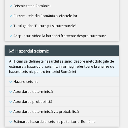
Cutremur M6.7, Japonia
Seismicitatea României
21 Noiembrie 2025
Cutremur M5.5, Bangladesh
Cutremurele din România si efectele lor
02 Noiembrie 2025
Turul ghidat "Bucureştii si cutremurele"
Cutremur M6.3, Afganistan
Răspunsuri video la întrebări frecvente despre cutremure
25 Octombrie 2025
Cutremur M4.2, Zona seismica Vrancea
Hazardul seismic
25 Octombrie 2025
Cutremur M4.2, Zona seismica Vrancea
Află cum se defineşte hazardul seismic, despre metodologiile de
estimare a hazardului seismic, informaţii referitoare la analize de
22 Octombrie 2025
hazard seismic pentru teritoriul României
Cutremur M4.2, Zona seismica Vrancea
Hazard seismic
10 Octombrie 2025
Cutremur M7.4, Filipine
Abordarea deterministă
30 Septembrie 2025
Abordarea probabilistă
Cutremur M6.9, Filipine
Abordarea deterministă vs. probabilistă
18 Septembrie 2025
Cutremur M7.8, Kamceatka
Estimarea hazardului seismic pe teritoriul României