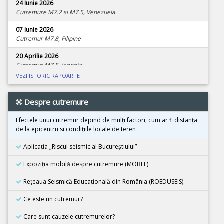
24 Iunie 2026
Cutremure M7.2 si M7.5, Venezuela
07 Iunie 2026
Cutremur M7.8, Filipine
20 Aprilie 2026
Cutremur M7.5, Japonia
VEZI ISTORIC RAPOARTE
08 Aprilie 2026
Cutremur M4.0, Zona seismica Vrancea
Despre cutremure
01 Aprilie 2026
Cutremur M7.4, Marea Molucca, Indonezia
Efectele unui cutremur depind de mulţi factori, cum ar fi distanţa
de la epicentru si condiţiile locale de teren
30 Martie 2026
Cutremur M7.3, Vanuatu
Aplicația „Riscul seismic al Bucureștiului”
24 Martie 2026
Expoziţia mobilă despre cutremure (MOBEE)
Cutremur M7.5, Tonga
Rețeaua Seismică Educațională din România (ROEDUSEIS)
26 Februarie 2026
Cutremur M4.5, Zona seismica Vrancea
Ce este un cutremur?
08 Decembrie 2025
Care sunt cauzele cutremurelor?