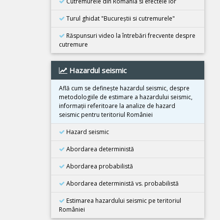
Cutremurele din România si efectele lor
Cutremur M6.3, Afganistan
Turul ghidat "Bucureştii si cutremurele"
25 Octombrie 2025
Cutremur M4.2, Zona seismica Vrancea
Răspunsuri video la întrebări frecvente despre
cutremure
25 Octombrie 2025
Cutremur M4.2, Zona seismica Vrancea
Hazardul seismic
22 Octombrie 2025
Cutremur M4.2, Zona seismica Vrancea
Află cum se defineşte hazardul seismic, despre
metodologiile de estimare a hazardului seismic,
10 Octombrie 2025
informaţii referitoare la analize de hazard
Cutremur M7.4, Filipine
seismic pentru teritoriul României
30 Septembrie 2025
Hazard seismic
Cutremur M6.9, Filipine
Abordarea deterministă
18 Septembrie 2025
Cutremur M7.8, Kamceatka
Abordarea probabilistă
13 Septembrie 2025
Abordarea deterministă vs. probabilistă
Cutremur M7.4, Kamceatka
Estimarea hazardului seismic pe teritoriul
31 August 2025
României
Cutremur M6.0, Afganistan