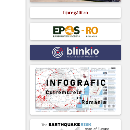
fiipregătit.ro