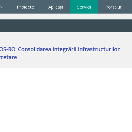
IN
Proiecte
Aplicaţii
Servicii
Portaluri
-RO: Consolidarea integrării infrastructurilor
rcetare