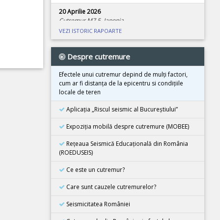
20 Aprilie 2026
Cutremur M7.5, Japonia
VEZI ISTORIC RAPOARTE
08 Aprilie 2026
Cutremur M4.0, Zona seismica Vrancea
Despre cutremure
01 Aprilie 2026
Cutremur M7.4, Marea Molucca, Indonezia
Efectele unui cutremur depind de mulţi factori,
cum ar fi distanţa de la epicentru si condiţiile
30 Martie 2026
locale de teren
Cutremur M7.3, Vanuatu
Aplicația „Riscul seismic al Bucureștiului”
24 Martie 2026
Cutremur M7.5, Tonga
Expoziţia mobilă despre cutremure (MOBEE)
26 Februarie 2026
Rețeaua Seismică Educațională din România
Cutremur M4.5, Zona seismica Vrancea
(ROEDUSEIS)
08 Decembrie 2025
Ce este un cutremur?
Cutremur M6.7, Japonia
Care sunt cauzele cutremurelor?
21 Noiembrie 2025
Cutremur M5.5, Bangladesh
Seismicitatea României
02 Noiembrie 2025