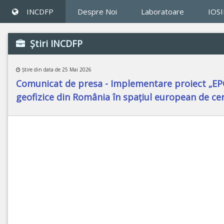
INCDFP
Despre Noi
Laboratoare
IOS
Ştiri INCDFP
Ştire din data de 25 Mai 2026
Comunicat de presa - Implementare proiect „EPOS
geofizice din România în spațiul european de ce