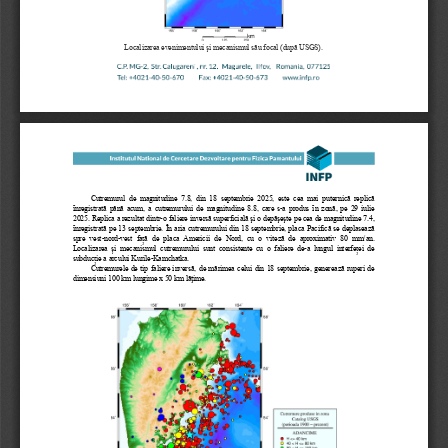
Localizarea evenimentului şi mecanismul său focal (după USGS). 
Cutremurul  de  magnitudine  7.8,  din  18  septembrie  2025,  este  cea  mai  puternică  replică 
ȋnregistrată până acum, a cutremurului de magnitudine 8.8, care s-a produs ȋn zonă, pe 29 iulie 
2025. Replica a rezultat dintr-o faliere inversă superficială şi o depăşeşte pe cea de magnitudine 7.4, 
ȋnregistrată pe 13 septembrie. În aria cutremurului din 18 septembrie, placa Pacifică se deplasează 
spre  vest-nord-vest  față  de  placa  Americii  de  Nord,  cu  o  viteză  de  aproximativ  80  mm/an. 
Localizarea  și  mecanismul  cutremurului  sunt  consistente  cu  o  faliere  de-a  lungul  interfeței  de 
subducție a arcului Kurile-Kamchatka. 
Cutremurele de tip faliere inversă, de mărimea celui din 18 septembrie, generează ruperi de 
dimensiuni 100 km lungime x 50 km lăţime.  