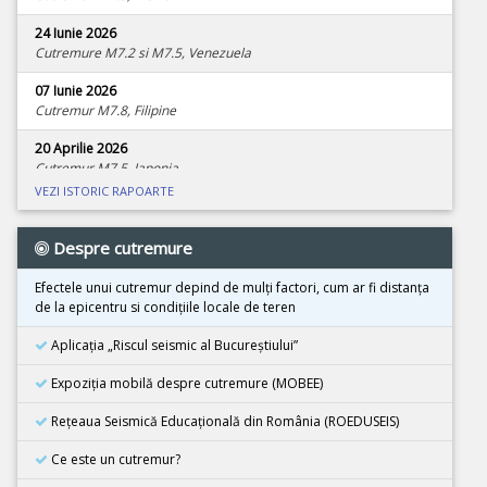
24 Iunie 2026
Cutremure M7.2 si M7.5, Venezuela
07 Iunie 2026
Cutremur M7.8, Filipine
20 Aprilie 2026
Cutremur M7.5, Japonia
VEZI ISTORIC RAPOARTE
08 Aprilie 2026
Cutremur M4.0, Zona seismica Vrancea
Despre cutremure
01 Aprilie 2026
Cutremur M7.4, Marea Molucca, Indonezia
Efectele unui cutremur depind de mulţi factori, cum ar fi distanţa
de la epicentru si condiţiile locale de teren
30 Martie 2026
Cutremur M7.3, Vanuatu
Aplicația „Riscul seismic al Bucureștiului”
24 Martie 2026
Expoziţia mobilă despre cutremure (MOBEE)
Cutremur M7.5, Tonga
Rețeaua Seismică Educațională din România (ROEDUSEIS)
26 Februarie 2026
Cutremur M4.5, Zona seismica Vrancea
Ce este un cutremur?