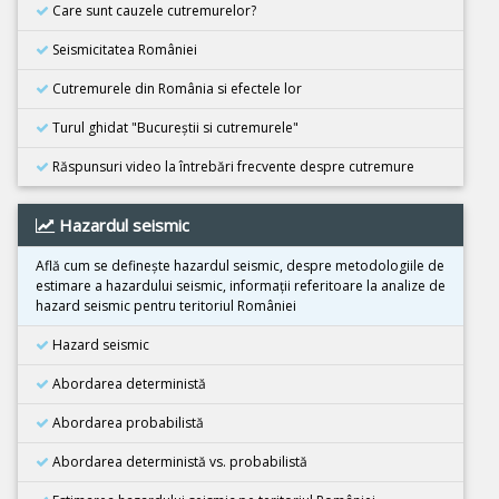
08 Decembrie 2025
Care sunt cauzele cutremurelor?
Cutremur M6.7, Japonia
Seismicitatea României
21 Noiembrie 2025
Cutremur M5.5, Bangladesh
Cutremurele din România si efectele lor
02 Noiembrie 2025
Turul ghidat "Bucureştii si cutremurele"
Cutremur M6.3, Afganistan
Răspunsuri video la întrebări frecvente despre cutremure
25 Octombrie 2025
Cutremur M4.2, Zona seismica Vrancea
Hazardul seismic
25 Octombrie 2025
Cutremur M4.2, Zona seismica Vrancea
Află cum se defineşte hazardul seismic, despre metodologiile de
estimare a hazardului seismic, informaţii referitoare la analize de
22 Octombrie 2025
hazard seismic pentru teritoriul României
Cutremur M4.2, Zona seismica Vrancea
Hazard seismic
10 Octombrie 2025
Cutremur M7.4, Filipine
Abordarea deterministă
30 Septembrie 2025
Abordarea probabilistă
Cutremur M6.9, Filipine
Abordarea deterministă vs. probabilistă
18 Septembrie 2025