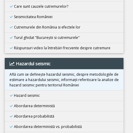
08 Decembrie 2025
Care sunt cauzele cutremurelor?
Cutremur M6.7, Japonia
Seismicitatea României
21 Noiembrie 2025
Cutremur M5.5, Bangladesh
Cutremurele din România si efectele lor
02 Noiembrie 2025
Turul ghidat "Bucureştii si cutremurele"
Cutremur M6.3, Afganistan
Răspunsuri video la întrebări frecvente despre cutremure
25 Octombrie 2025
Cutremur M4.2, Zona seismica Vrancea
Hazardul seismic
25 Octombrie 2025
Cutremur M4.2, Zona seismica Vrancea
Află cum se defineşte hazardul seismic, despre metodologiile de
estimare a hazardului seismic, informaţii referitoare la analize de
22 Octombrie 2025
hazard seismic pentru teritoriul României
Cutremur M4.2, Zona seismica Vrancea
Hazard seismic
10 Octombrie 2025
Cutremur M7.4, Filipine
Abordarea deterministă
30 Septembrie 2025
Abordarea probabilistă
Cutremur M6.9, Filipine
Abordarea deterministă vs. probabilistă
18 Septembrie 2025