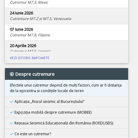
Cutremur M7.3, Mexic
24 Iunie 2026
Cutremure M7.2 si M7.5, Venezuela
07 Iunie 2026
Cutremur M7.8, Filipine
20 Aprilie 2026
Cutremur M7.5, Japonia
VEZI ISTORIC RAPOARTE
08 Aprilie 2026
Cutremur M4.0, Zona seismica Vrancea
Despre cutremure
01 Aprilie 2026
Cutremur M7.4, Marea Molucca, Indonezia
Efectele unui cutremur depind de mulţi factori, cum ar fi distanţa
de la epicentru si condiţiile locale de teren
30 Martie 2026
Cutremur M7.3, Vanuatu
Aplicația „Riscul seismic al Bucureștiului”
24 Martie 2026
Expoziţia mobilă despre cutremure (MOBEE)
Cutremur M7.5, Tonga
Rețeaua Seismică Educațională din România (ROEDUSEIS)
26 Februarie 2026
Cutremur M4.5, Zona seismica Vrancea
Ce este un cutremur?