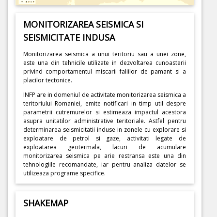
MONITORIZAREA SEISMICA SI
SEISMICITATE INDUSA
Monitorizarea seismica a unui teritoriu sau a unei zone,
este una din tehnicile utilizate in dezvoltarea cunoasterii
privind comportamentul miscarii faliilor de pamant si a
placilor tectonice.
INFP are in domeniul de activitate monitorizarea seismica a
teritoriului Romaniei, emite notificari in timp util despre
parametrii cutremurelor si estimeaza impactul acestora
asupra unitatilor administrative teritoriale. Astfel pentru
determinarea seismicitatii induse in zonele cu explorare si
exploatare de petrol si gaze, activitati legate de
exploatarea geotermala, lacuri de acumulare
monitorizarea seismica pe arie restransa este una din
tehnologiile recomandate, iar pentru analiza datelor se
utilizeaza programe specifice.
SHAKEMAP