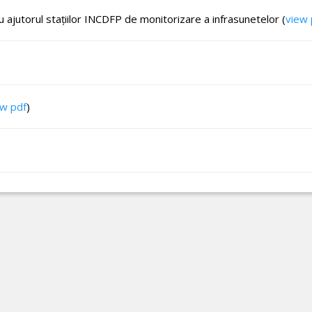
cu ajutorul staţiilor INCDFP de monitorizare a infrasunetelor (
view 
ew pdf
)