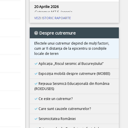
20 Aprilie 2026
Cutremur M7.5, Japonia
VEZI ISTORIC RAPOARTE
08 Aprilie 2026
Cutremur M4.0, Zona seismica Vrancea
Despre cutremure
01 Aprilie 2026
Cutremur M7.4, Marea Molucca, Indonezia
Efectele unui cutremur depind de mulţi factori,
cum ar fi distanţa de la epicentru si condiţiile
30 Martie 2026
locale de teren
Cutremur M7.3, Vanuatu
Aplicația „Riscul seismic al Bucureștiului”
24 Martie 2026
Cutremur M7.5, Tonga
Expoziţia mobilă despre cutremure (MOBEE)
26 Februarie 2026
Rețeaua Seismică Educațională din România
Cutremur M4.5, Zona seismica Vrancea
(ROEDUSEIS)
08 Decembrie 2025
Ce este un cutremur?
Cutremur M6.7, Japonia
Care sunt cauzele cutremurelor?
21 Noiembrie 2025
Cutremur M5.5, Bangladesh
Seismicitatea României
02 Noiembrie 2025