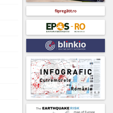
fiipregătit.ro