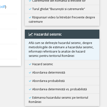
Cutremurele din România si efectele lor
Cutremur M6.3, Afganistan
pdf
)
Turul ghidat "Bucureştii si cutremurele"
25 Octombrie 2025
Cutremur M4.2, Zona seismica Vrancea
Răspunsuri video la întrebări frecvente despre
cutremure
25 Octombrie 2025
Cutremur M4.2, Zona seismica Vrancea
Hazardul seismic
22 Octombrie 2025
Cutremur M4.2, Zona seismica Vrancea
Află cum se defineşte hazardul seismic, despre
metodologiile de estimare a hazardului seismic,
10 Octombrie 2025
informaţii referitoare la analize de hazard
Cutremur M7.4, Filipine
seismic pentru teritoriul României
30 Septembrie 2025
Hazard seismic
Cutremur M6.9, Filipine
Abordarea deterministă
18 Septembrie 2025
Cutremur M7.8, Kamceatka
Abordarea probabilistă
13 Septembrie 2025
Abordarea deterministă vs. probabilistă
Cutremur M7.4, Kamceatka
Estimarea hazardului seismic pe teritoriul
31 August 2025
României
Cutremur M6.0, Afganistan