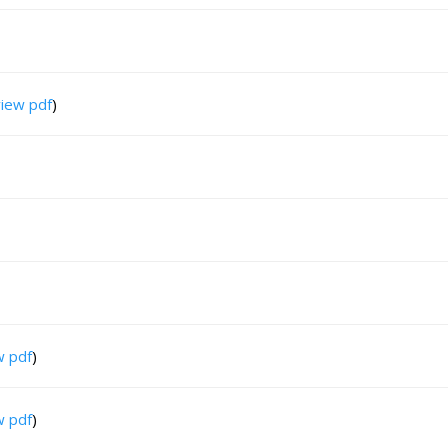
view pdf
)
w pdf
)
w pdf
)