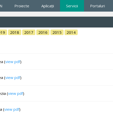
IN
Proiecte
Aplicaţii
Servicii
Portaluri
019
2018
2017
2016
2015
2014
a (
view pdf
)
a (
view pdf
)
zia (
view pdf
)
a (
view pdf
)