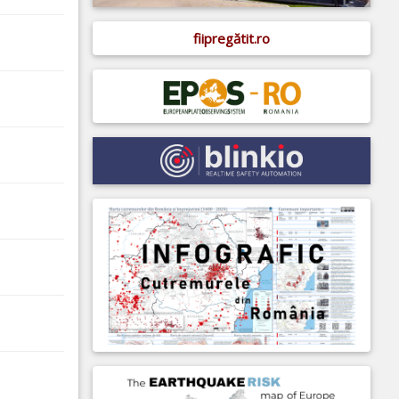
fiipregătit.ro