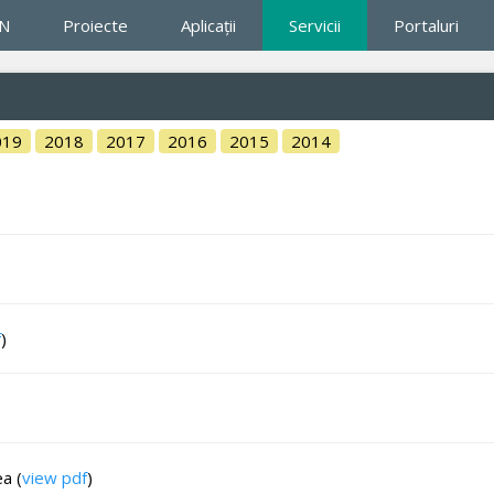
IN
Proiecte
Aplicaţii
Servicii
Portaluri
019
2018
2017
2016
2015
2014
f
)
a (
view pdf
)