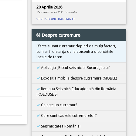
20 Aprilie 2026
Cutremur M7.5, Japonia
VEZI ISTORIC RAPOARTE
08 Aprilie 2026
Cutremur M4.0, Zona seismica Vrancea
Despre cutremure
01 Aprilie 2026
Cutremur M7.4, Marea Molucca, Indonezia
Efectele unui cutremur depind de mulţi factori,
cum ar fi distanţa de la epicentru si condiţiile
30 Martie 2026
locale de teren
Cutremur M7.3, Vanuatu
Aplicația „Riscul seismic al Bucureștiului”
24 Martie 2026
Cutremur M7.5, Tonga
Expoziţia mobilă despre cutremure (MOBEE)
26 Februarie 2026
Rețeaua Seismică Educațională din România
Cutremur M4.5, Zona seismica Vrancea
(ROEDUSEIS)
08 Decembrie 2025
Ce este un cutremur?
Cutremur M6.7, Japonia
Care sunt cauzele cutremurelor?
21 Noiembrie 2025
Cutremur M5.5, Bangladesh
Seismicitatea României
02 Noiembrie 2025