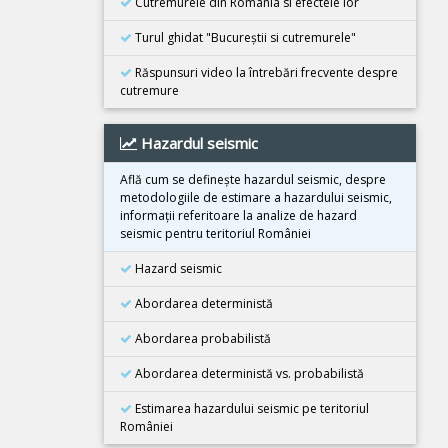
Cutremurele din România si efectele lor
Cutremur M6.3, Afganistan
Turul ghidat "Bucureştii si cutremurele"
25 Octombrie 2025
Cutremur M4.2, Zona seismica Vrancea
Răspunsuri video la întrebări frecvente despre
cutremure
25 Octombrie 2025
Cutremur M4.2, Zona seismica Vrancea
Hazardul seismic
22 Octombrie 2025
Cutremur M4.2, Zona seismica Vrancea
Află cum se defineşte hazardul seismic, despre
metodologiile de estimare a hazardului seismic,
10 Octombrie 2025
informaţii referitoare la analize de hazard
Cutremur M7.4, Filipine
seismic pentru teritoriul României
30 Septembrie 2025
Hazard seismic
Cutremur M6.9, Filipine
Abordarea deterministă
18 Septembrie 2025
Cutremur M7.8, Kamceatka
Abordarea probabilistă
13 Septembrie 2025
Abordarea deterministă vs. probabilistă
Cutremur M7.4, Kamceatka
Estimarea hazardului seismic pe teritoriul
31 August 2025
României
Cutremur M6.0, Afganistan