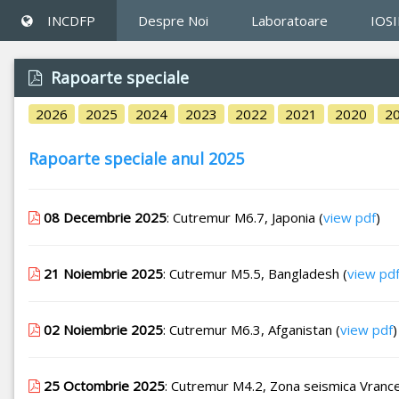
INCDFP
Despre Noi
Laboratoare
IOS
Rapoarte speciale
2026
2025
2024
2023
2022
2021
2020
2
Rapoarte speciale anul 2025
08 Decembrie 2025
: Cutremur M6.7, Japonia (
view pdf
)
21 Noiembrie 2025
: Cutremur M5.5, Bangladesh (
view pd
02 Noiembrie 2025
: Cutremur M6.3, Afganistan (
view pdf
)
25 Octombrie 2025
: Cutremur M4.2, Zona seismica Vrance