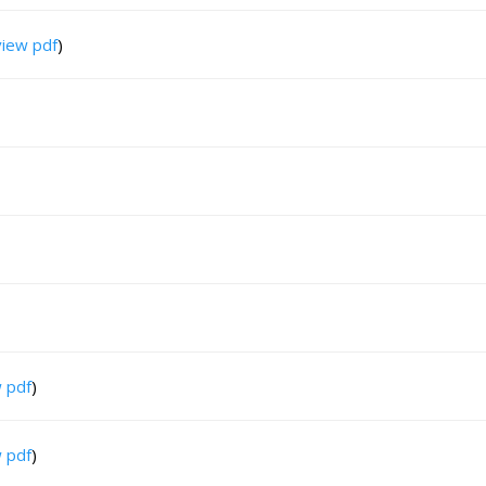
view pdf
)
 pdf
)
 pdf
)